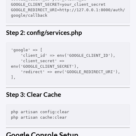
GOOGLE_CLIENT_SECRET=your_client_secret

GOOGLE_REDIRECT_URI=http://127.0.0.1:8000/auth/
Step 2: config/services.php
'google' => [

    'client_id' => env('GOOGLE_CLIENT_ID'),

    'client_secret' => 
env('GOOGLE_CLIENT_SECRET'),

    'redirect' => env('GOOGLE_REDIRECT_URI'),

Step 3: Clear Cache
php artisan config:clear

Google Console Setup