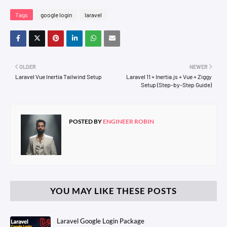
Tags
google login
laravel
OLDER
NEWER
Laravel Vue Inertia Tailwind Setup
Laravel 11 + Inertia.js + Vue + Ziggy
Setup (Step-by-Step Guide)
POSTED BY
ENGINEER ROBIN
YOU MAY LIKE THESE POSTS
Laravel Google Login Package